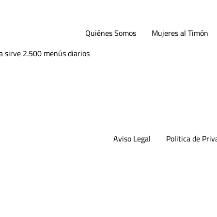
reó su empresa como
arios
Quiénes Somos
Mujeres al Timón
 sirve 2.500 menús diarios
Aviso Legal
Politica de Priv