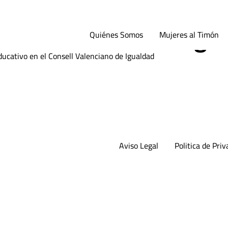
 al Timón, nueva voc
ell Valenciano de Igu
Quiénes Somos
Mujeres al Timón
ucativo en el Consell Valenciano de Igualdad
Aviso Legal
Politica de Priv