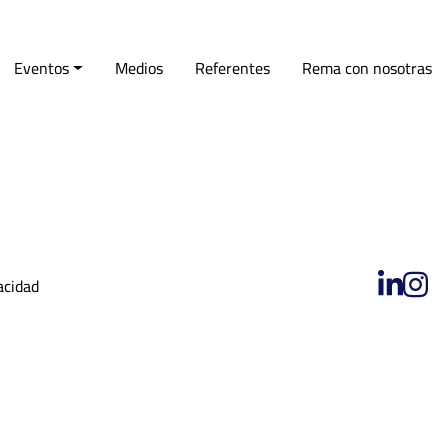
al del ámbito
aldad
Eventos
Medios
Referentes
Rema con nosotras
acidad