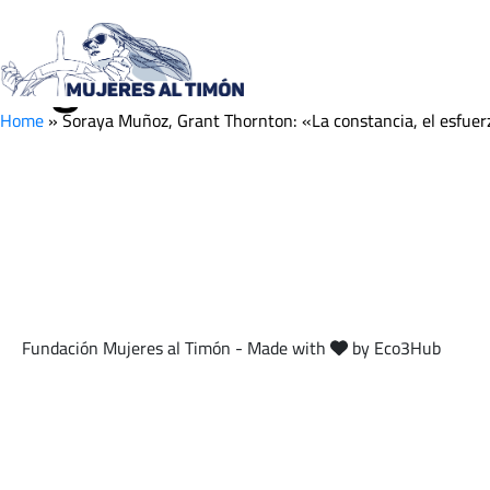
Soraya Muñoz, Grant 
seguridad en mí mis
Home
»
Soraya Muñoz, Grant Thornton: «La constancia, el esfue
Fundación Mujeres al Timón - Made with
by Eco3Hub