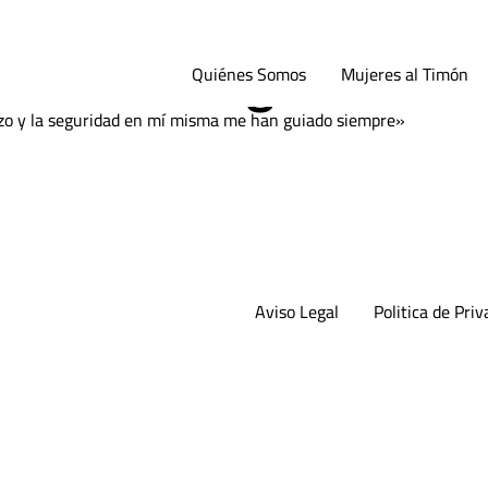
Thornton: «La constan
ma me han guiado si
Quiénes Somos
Mujeres al Timón
rzo y la seguridad en mí misma me han guiado siempre»
Aviso Legal
Politica de Priv