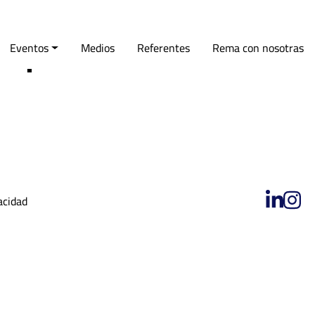
cia, el esfuerzo y la
empre»
Eventos
Medios
Referentes
Rema con nosotras
acidad