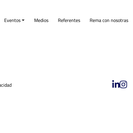
tífica no te hace un
Eventos
Medios
Referentes
Rema con nosotras
acidad