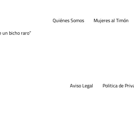
ar Pharma): “Ser cien
Quiénes Somos
Mujeres al Timón
e un bicho raro”
Aviso Legal
Politica de Priv